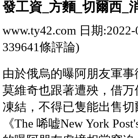
發工資_方麵_切爾西_
www.ty42.com 日期:2022-
339641條評論)
由於俄烏的曝阿朋友軍事衝突
莫維奇也跟著遭殃 ，借万
凍結 ，不得已隻能出售
《The 唏嘘New York Post