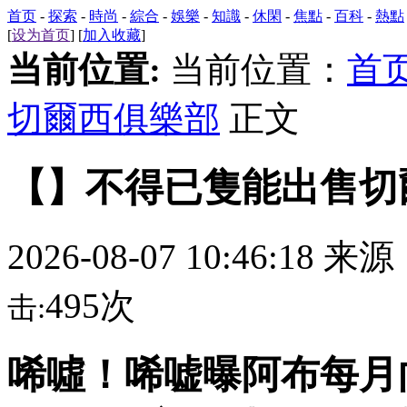
首页
-
探索
-
時尚
-
綜合
-
娛樂
-
知識
-
休閑
-
焦點
-
百科
-
熱點
[
设为首页
] [
加入收藏
]
当前位置:
当前位置：
首
切爾西俱樂部
正文
【】不得已隻能出售切
2026-08-07 10:46:18 来
495次
击:
唏噓！唏嘘曝阿布每