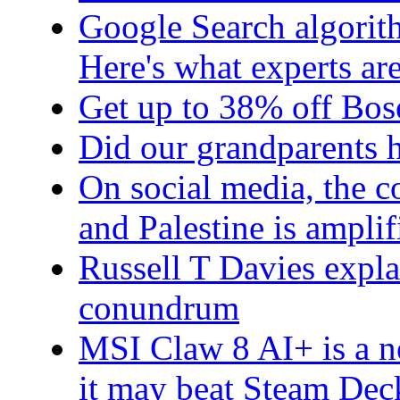
Google Search algorit
Here's what experts ar
Get up to 38% off Bos
Did our grandparents h
On social media, the 
and Palestine is amplif
Russell T Davies expla
conundrum
MSI Claw 8 AI+ is a 
it may beat Steam Dec