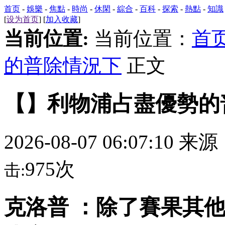
首页
-
娛樂
-
焦點
-
時尚
-
休閑
-
綜合
-
百科
-
探索
-
熱點
-
知識
[
设为首页
] [
加入收藏
]
当前位置:
当前位置：
首
的普除情況下
正文
【】利物浦占盡優勢的
2026-08-07 06:07:10 来
975次
击:
克洛普 ：除了賽果