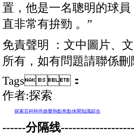
置 ，他是一名聰明的球員
直非常有拚勁 。”
免責聲明 ：文中圖片 
所有 ，如有問題請聯係刪除
Tags：
作者:探索
探索
百科
時尚
娛樂
熱點
焦點
休閑
知識
綜合
------分隔线--------------------