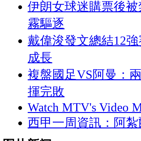
伊朗女球迷購票後被
霧驅逐
戴偉浚發文總結12強賽
成長
複盤國足VS阿曼
揮完敗
Watch MTV's Video Mu
西甲一周資訊：