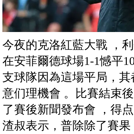
今夜的克洛紅藍大戰 ，
在安菲爾德球場1-1憾平
支球隊因為這場平局
意们理機會 。比賽結束後
了賽後新聞發布會 ，得点
渣叔表示，普除除了賽果