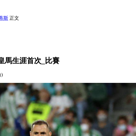
蒂斯
正文
球 皇馬生涯首次_比賽
論)