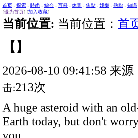
首页
-
探索
-
時尚
-
綜合
-
百科
-
休閑
-
焦點
-
娛樂
-
熱點
-
知識
[
设为首页
] [
加入收藏
]
当前位置:
当前位置：
首
【】
2026-08-10 09:41:58 来
213次
击:
A huge asteroid with an ol
Earth today, but don't worr
you.