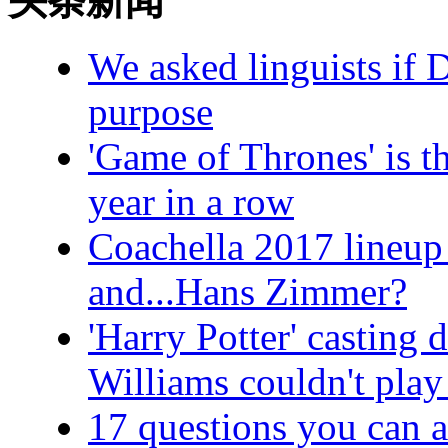
头条新闻
We asked linguists if 
purpose
'Game of Thrones' is th
year in a row
Coachella 2017 lineup
and...Hans Zimmer?
'Harry Potter' casting
Williams couldn't play
17 questions you can a