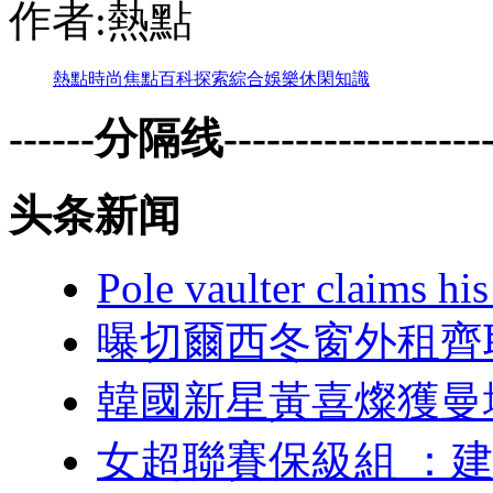
作者:熱點
熱點
時尚
焦點
百科
探索
綜合
娛樂
休閑
知識
------分隔线--------------------
头条新闻
Pole vaulter claims his
曝切爾西冬窗外租齊
韓國新星黃喜燦獲曼
女超聯賽保級組 ：