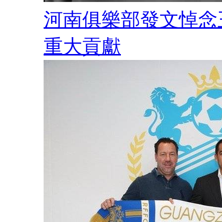
河南俱樂部發文悼念王
重大貢獻