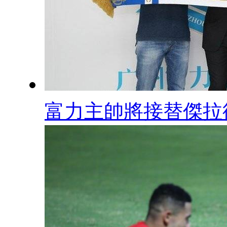
富力主帥將接替傑拉