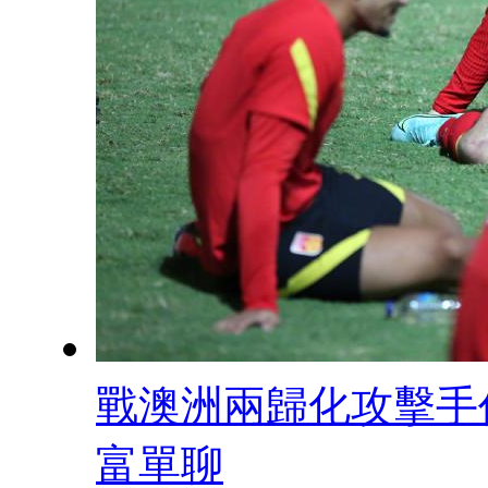
戰澳洲兩歸化攻擊手
富單聊