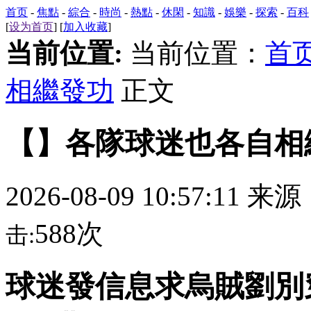
首页
-
焦點
-
綜合
-
時尚
-
熱點
-
休閑
-
知識
-
娛樂
-
探索
-
百科
[
设为首页
] [
加入收藏
]
当前位置:
当前位置：
首
相繼發功
正文
【】各隊球迷也各自相
2026-08-09 10:57:11 来
588次
击:
球迷發信息求烏賊劉別穿三