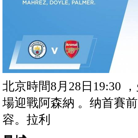
北京時間8月28日19:30
場迎戰阿森納  。纳首
賽前
容。拉利