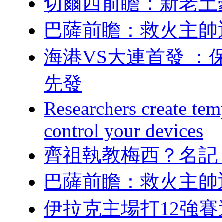
切爾西前瞻：新
巴薩前瞻 ：救火主帥
海港VS大連首發 
先發
Researchers create tem
control your devices
齊祖執教梅西？名
巴薩前瞻：救火主帥
伊拉克主場打12強賽