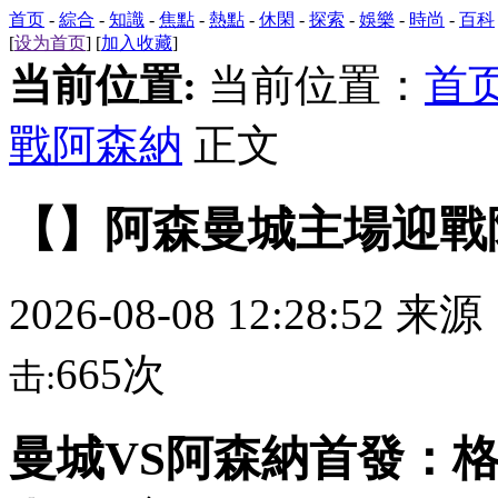
首页
-
綜合
-
知識
-
焦點
-
熱點
-
休閑
-
探索
-
娛樂
-
時尚
-
百科
[
设为首页
] [
加入收藏
]
当前位置:
当前位置：
首
戰阿森納
正文
【】阿森曼城主場迎戰
2026-08-08 12:28:52 来
665次
击:
曼城VS阿森納首發 