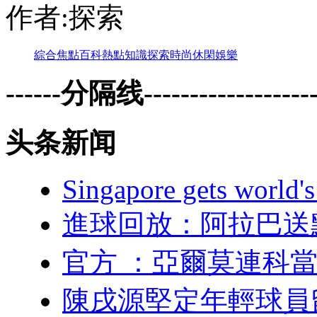
作者:探索
綜合
焦點
百科
熱點
知識
探索
時尚
休閑
娛樂
------分隔线--------------------
头条新闻
Singapore gets world's 
進球回放：阿拉
官方 ：亞爾莫連
陳戌源堅定年輕球員