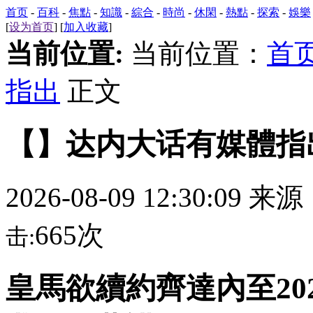
首页
-
百科
-
焦點
-
知識
-
綜合
-
時尚
-
休閑
-
熱點
-
探索
-
娛樂
[
设为首页
] [
加入收藏
]
当前位置:
当前位置：
首
指出
正文
【】达内大话有媒體指
2026-08-09 12:30:09 来
665次
击:
皇馬欲續約齊達內至20