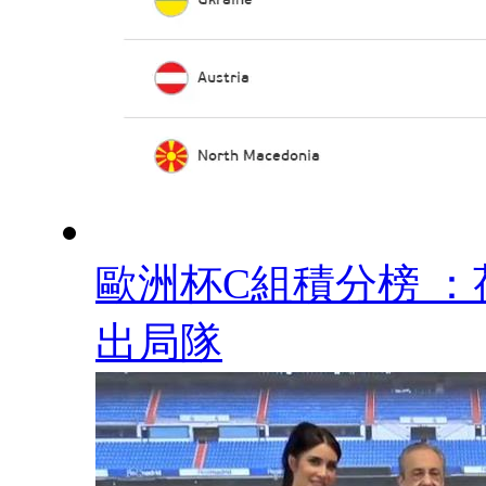
歐洲杯C組積分榜 
出局隊