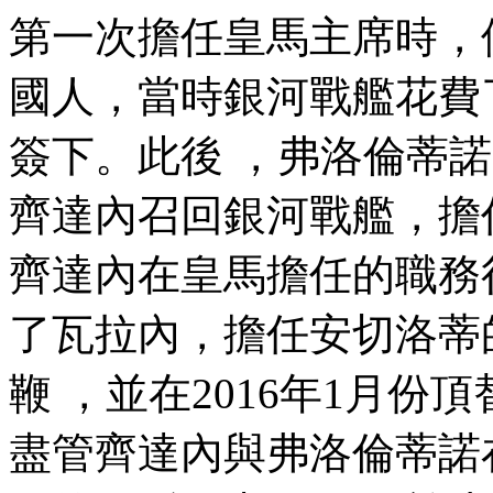
第一次擔任皇馬主席時
國人，當時銀河戰艦
簽下 。此後 ，弗洛
齊達內召回銀河戰艦，擔任
齊達內在皇馬擔任的職務很多
了瓦拉內，擔任安切洛蒂
鞭 ，並在2016年1月份
盡管齊達內與弗洛倫蒂諾在一