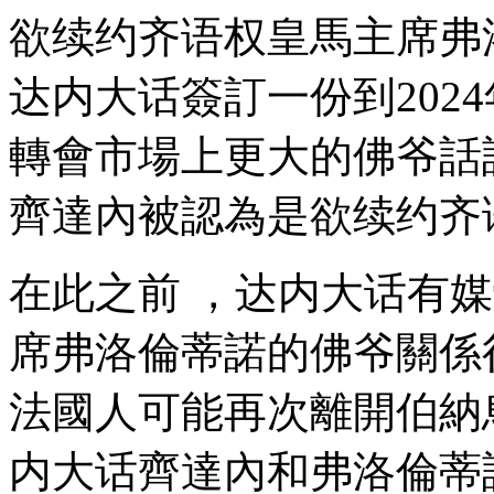
欲续约齐语权皇馬主席弗洛倫
达内大话
簽訂一份到2024
轉會市場上更大的佛爷話語權
齊達內被認為是欲续约齐语权
在此之前 ，达内大话有媒
席弗洛倫蒂諾的佛爷關係很一般
法國人可能再次離開伯納烏
内大话齊達內和弗洛倫蒂諾的