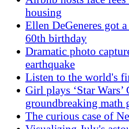
housing
Ellen DeGeneres got a 
60th birthday
Dramatic photo captures
earthquake
Listen to the world's f
Girl plays ‘Star Wars’ 
groundbreaking math 
The curious case of Ne
Visualizing July's ast