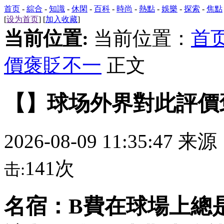
首页
-
綜合
-
知識
-
休閑
-
百科
-
時尚
-
熱點
-
娛樂
-
探索
-
焦點
[
设为首页
] [
加入收藏
]
当前位置:
当前位置：
首
價褒貶不一
正文
【】球场外界對此評價
2026-08-09 11:35:47 来
141次
击:
名宿：B費在球場上