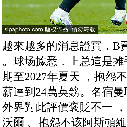
越來越多的消息證實，
。球场據悉，上总
這是摊手
期至2027年夏天 ，抱怨
薪達到24萬英鎊 。名宿曼
外界對此評價褒貶不一 
沃爾 、抱怨不该阿斯