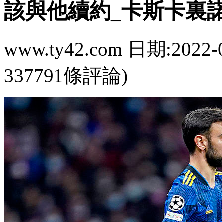
該與他續約_卡斯卡裏諾
www.ty42.com 日期:2022-
337791條評論)