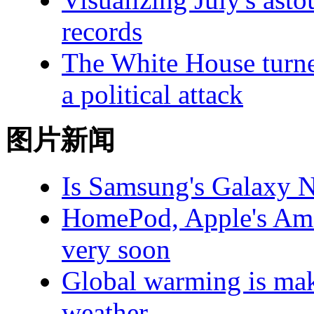
records
The White House turn
a political attack
图片新闻
Is Samsung's Galaxy N
HomePod, Apple's Amaz
very soon
Global warming is makin
weather