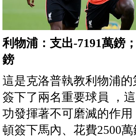
利物浦：支出-7191萬鎊
鎊
這是克洛普執教利物浦的第一
簽下了兩名重要球員 
功發揮著不可磨滅的作用
頓簽下馬內、花費250