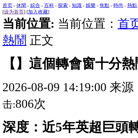
首页
-
休閑
-
綜合
-
百科
-
探索
-
知識
-
娛樂
-
焦點
-
時尚
-
熱點
[
设为首页
] [
加入收藏
]
当前位置:
当前位置：
首
熱鬧
正文
【】這個轉會窗十分熱
2026-08-09 14:19:00 来
806次
击:
深度 ：近5年英超巨