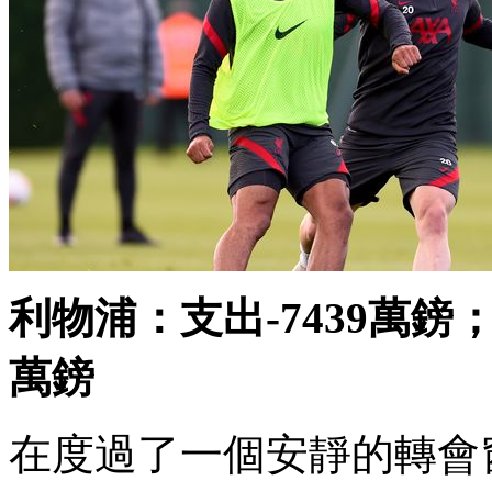
利物浦 ：支出-7439萬鎊
萬鎊
在度過了一個安靜的轉會窗