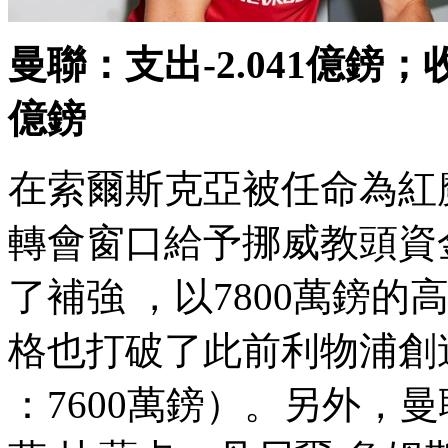
曼聯 ：支出-2.041億鎊
億鎊
在索爾斯克亞被任命為紅魔主
轉會窗口給予挪威教頭資金
了補強 ，以7800萬鎊
格也打破了此前利物浦創造
：7600萬鎊）。另外