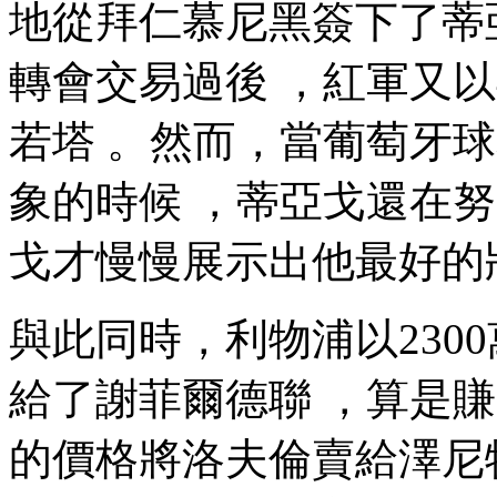
地從拜仁慕尼黑簽下了蒂亞戈
轉會交易過後  ，紅軍
若塔 。然而，
象的時候 ，蒂亞戈還在努力適應
戈才慢慢展示出他最好的狀態
與此同時，利物浦以2
給了謝菲爾德聯  ，算是賺了一筆
的價格將洛夫倫賣給澤尼特足