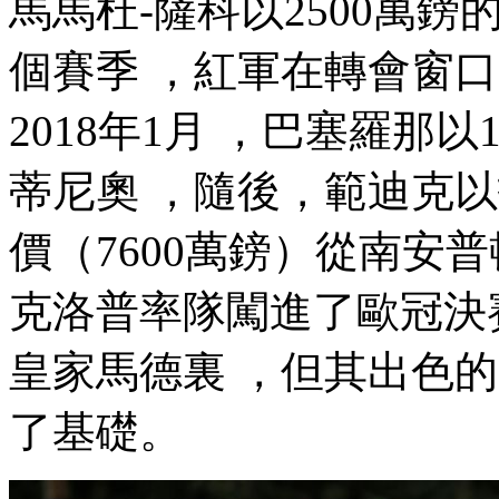
馬馬杜-薩科以2500萬鎊的轉會
個賽季 ，紅軍在轉會窗口
2018年1月 ，巴塞羅那
蒂尼奧 ，隨後
價（7600萬鎊）從南安普頓來
克洛普率隊闖進了歐冠決賽
皇家馬德裏 ，但其出
了基礎。