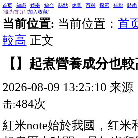
首页
-
知識
-
娛樂
-
綜合
-
熱點
-
休閑
-
百科
-
探索
-
焦點
-
時尚
[
设为首页
] [
加入收藏
]
当前位置:
当前位置：
首
較高
正文
【】起煮營養成分也較
2026-08-09 13:25:10 来
484次
击:
紅米note始於我國