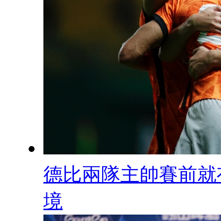
德比兩隊主帥賽前就
境