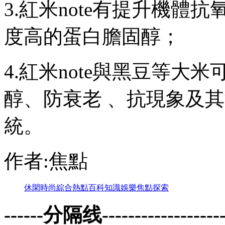
3.紅米note有提升機體抗
度高的蛋白膽固醇；
4.紅米note與黑豆等大米可
醇、防衰老 、
統 。
作者:焦點
休閑
時尚
綜合
熱點
百科
知識
娛樂
焦點
探索
------分隔线--------------------