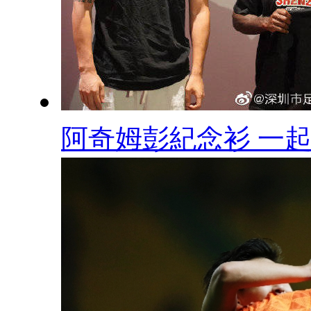
阿奇姆彭紀念衫 一起