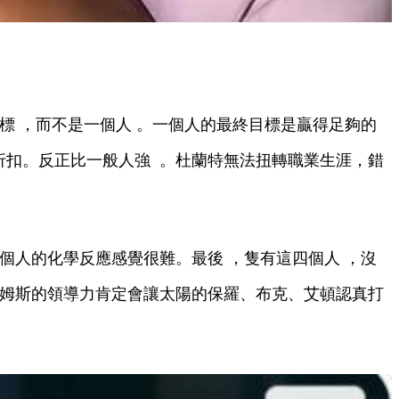
目標 ，而不是一個人 。一個人的最終目標是贏得足夠的
扣 。反正比一般人強  。杜蘭特無法扭轉職業生涯，錯
的化學反應感覺很難 。最後 ，隻有這四個人 ，沒
，詹姆斯的領導力肯定會讓太陽的保羅、布克、艾頓認真打