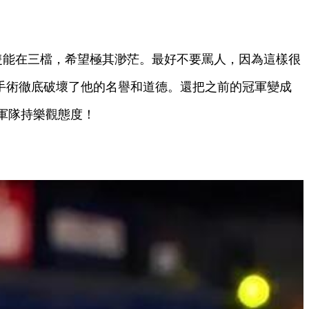
隻能在三檔，希望極其渺茫。最好不要罵人，因為這樣很
手術徹底破壞了他的名譽和道德。還把之前的冠軍變成
色軍隊持樂觀態度！