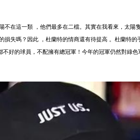
太陽不在這一類  ，他們最多在二檔。其實在我看來，太陽
失嗎？因此 ，杜蘭特的情商還有待提高 。杜蘭特的
球技都不好的球員 ，不配擁有總冠軍！今年的冠軍仍然對綠