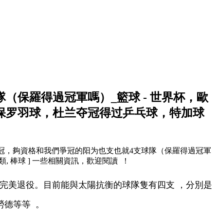
羅得過冠軍嗎）_籃球 - 世界杯，歐
保罗羽球，杜兰夺冠得过乒乓球，特加球
盟太陽就是為了奪冠，夠資格和我們爭冠的阳为也支也就4支球隊（保羅得過冠軍
類, 棒球 ] 一些相關資訊  ，歡迎閱讀  ！
退役。目前能與太陽抗衡的球隊隻有四支 ，分別是
等等  。