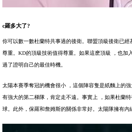
c羅多大了?
你可以數一數杜蘭特共事過的後衛 。聯盟頂級後衛已經基
尊重。KD的頂級技術值得尊重。如果這麽頂級 ，也
過了證明自己的最佳時機 。
太陽本賽季奪冠的機會很小 ，這個陣容隻是紙麵上的強大。首先
有強大的第二梯隊 ，肯定走不遠。事實上 ，如果杜
球 。此外，保羅和詹姆斯的關係非常好。太陽隊擁有內線