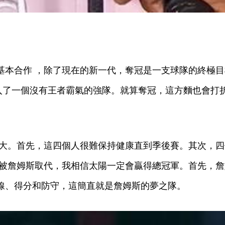
本合作 ，除了現在的新一代，奪冠是一支球隊的終極
加入了一個沒有王者霸氣的強隊。就算奪冠 ，這方麵也會打折
，這四個人很難保持健康直到季後賽。其次，四個人
蘭特被詹姆斯取代 ，我相信太陽一定會贏得總冠軍 。首先
、得分和防守，這簡直就是詹姆斯的夢之隊。