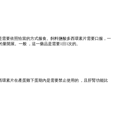
依照恰當的方式服食。飼料鹽酸多西環素片需要口服，一
展。一般 ，這一藥品是需要1日1次的。
多西環素片在產蛋雞下蛋期內是需要禁止使用的 ，且肝腎功能比