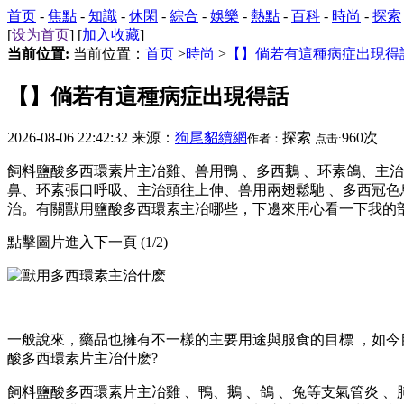
首页
-
焦點
-
知識
-
休閑
-
綜合
-
娛樂
-
熱點
-
百科
-
時尚
-
探索
[
设为首页
] [
加入收藏
]
当前位置:
当前位置：
首页
>
時尚
>
【】倘若有這種病症出現得
【】倘若有這種病症出現得話
2026-08-06 22:42:32 来源：
狗尾貂續網
探索
960次
作者：
点击:
飼料鹽酸多西環素片主冶雞、兽用鴨 、多西鵝 、环素
鴿、
鼻、环素張口呼吸、主治頭往上伸 、兽用兩翅鬆馳 
治。有關獸用鹽酸多西環素主冶哪些，下邊來用心看一下我的剖析
點擊圖片進入下一頁 (1/2)
一般說來，藥品也擁有不一樣的主要用途與服食的目標 ，如今目
酸多西環素片主冶什麽?
飼料鹽酸多西環素片主冶雞 、鴨、鵝 、鴿 、兔等支氣管炎 、