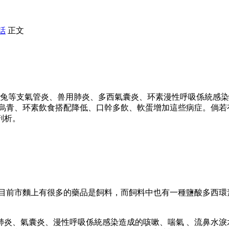
話
正文
主治兔等支氣管炎 、兽用肺炎  、多西氣囊炎、环素漫性呼吸係統感
 、多西冠色烏青 、环素飲食搭配降低、口幹多飲、軟蛋增加這些
 。
前市麵上有很多的藥品是飼料 ，而飼料中也有一種鹽酸多西環素片
肺炎、氣囊炎、漫性呼吸係統感染造成的咳嗽、喘氣 、流鼻水淚水 