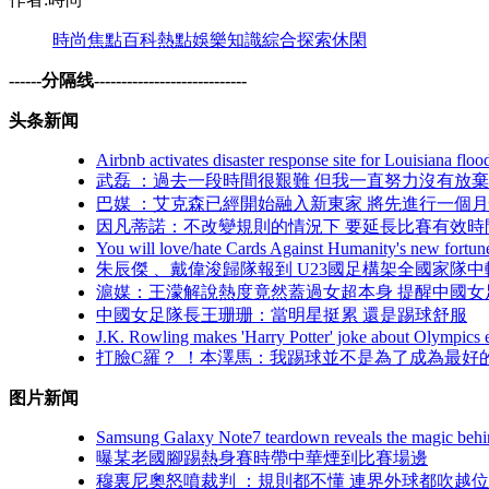
時尚
焦點
百科
熱點
娛樂
知識
綜合
探索
休閑
------分隔线----------------------------
头条新闻
Airbnb activates disaster response site for Louisiana floo
武磊 ：過去一段時間很艱難 但我一直努力沒有放棄
巴媒 ：艾克森已經開始融入新東家 將先進行一個
因凡蒂諾：不改變規則的情況下 要延長比賽有效時
You will love/hate Cards Against Humanity's new fortun
朱辰傑 、戴偉浚歸隊報到 U23國足構架全國家隊
滬媒：王濛解說熱度竟然蓋過女超本身 提醒中國
中國女足隊長王珊珊：當明星挺累 還是踢球舒服
J.K. Rowling makes 'Harry Potter' joke about Olympics 
打臉C羅？ ！本澤馬：我踢球並不是為了成為最好
图片新闻
Samsung Galaxy Note7 teardown reveals the magic behind
曝某老國腳踢熱身賽時帶中華煙到比賽場邊
穆裏尼奧怒噴裁判 ：規則都不懂 連界外球都吹越位