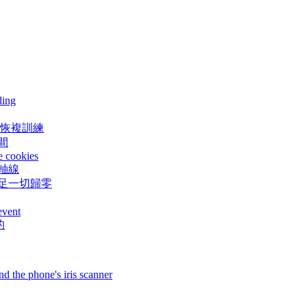
ding
月恢複訓練
間
e cookies
中軸線
女足一切歸零
event
的
 the phone's iris scanner