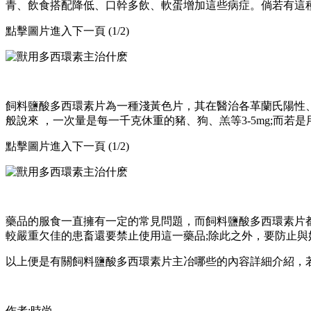
青、飲食搭配降低、口幹多飲、軟蛋增加這些病症
點擊圖片進入下一頁 (1/2)
飼料鹽酸多西環素片為一種淺黃色片，其在醫治各革蘭氏陽性
般說來  ，一次量是每一千克休重的豬、狗、羔等3-5mg
點擊圖片進入下一頁 (1/2)
藥品的服食一直擁有一定的常見問題，而飼料鹽酸多西環素片都不
較嚴重欠佳的患畜還要禁止使用這一藥品;除此之外 ，要防止
以上便是有關飼料鹽酸多西環素片主冶哪些的內容詳細介紹，若
作者:時尚