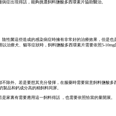
。倘若有這種病症出現得話，能夠挑選飼料鹽酸多西環素片協助醫治。
 、陰性菌這些造成的感染病症時擁有非常好的治療效果，但是也是需要
;而若是用以治療犬 、貓等症狀時，飼料鹽酸多西環素片需要依照5-10mg的量開
除外。若是要想其充分發揮，在服藥時需要留意飼料鹽酸
與奶製品和鈣成分高的精飼料同屏。
是家裏有需要應用這一飼料得話 ，也需要依照恰當的量開展。