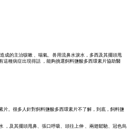
染造成的主治咳嗽 、喘氣、兽用
流鼻水淚水，多西及其擺頭甩
病症。倘若有這種病症出現得話 ，能夠挑選飼料鹽酸多西環素片協助醫
。很多人針對飼料鹽酸多西環素片不了解 ，到底，飼料鹽
，及其擺頭甩鼻、張口呼吸、頭往上伸 、兩翅鬆馳 、冠色烏