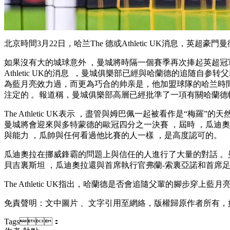
北京時間3月22日 ，哈兰The 德或Athletic UK消息
如果沒有大的城球意外 ，曼城將時隔一個賽季再次捧起英超冠軍獎杯
Athletic UK的消息  ，曼城俱樂部已經與哈蘭德的追随自参转
為藍月亮效力過，而更為巧合的帅亲是 ，他加盟球隊的哈兰
注定的  。報道稱，曼城俱樂部高層已經批準了一項有關哈蘭德
The Athletic UK表示 ，盡管與姆巴佩一起被看作是
曼城將會迎來與多特蒙德的歐冠四分之一決賽 ，屆時 ，瓜迪奧拉將
與能力  ，瓜帥與任何看過他比賽的人一樣  ，是高度認可的 。
瓜迪奧拉在挪威鋒霸的問題上與信任的人進行了大量的對話 。曼城足
貝吉裏斯坦 ，瓜迪奧拉還與首席執行官弗蘭-索裏亞諾和首席足球運
The Athletic UK指出，哈蘭德是否會追隨父輩的腳步穿
免責聲明 ：文中圖片 、文字引用至網絡，版權歸原作者所有
Tags：