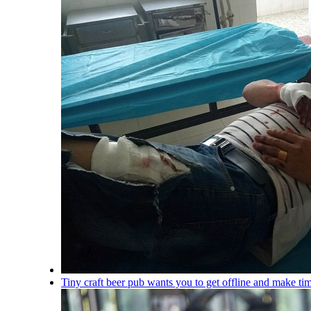
Tiny craft beer pub wants you to get offline and make tim