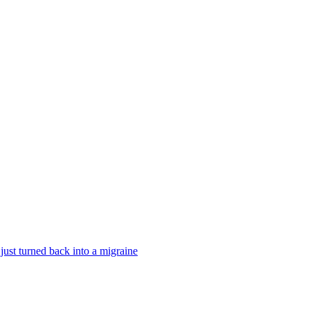
just turned back into a migraine