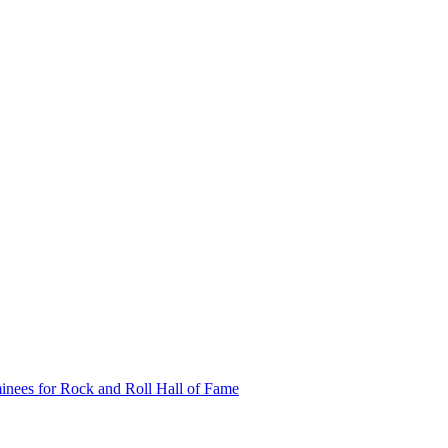
nees for Rock and Roll Hall of Fame