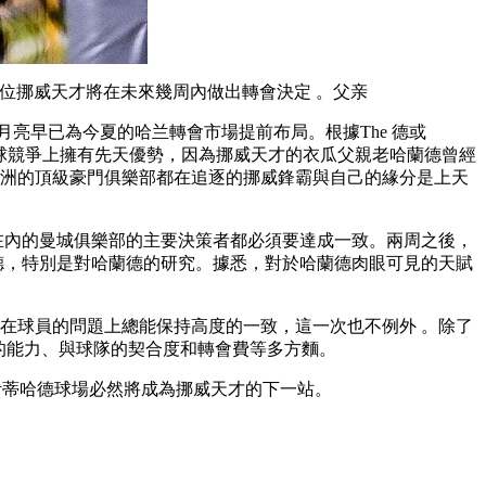
，這位挪威天才將在未來幾周內做出轉會決定 。父亲
亮早已為今夏的哈兰轉會市場提前布局 。根據The 德或
城球競爭上擁有先天優勢，因為挪威天才的衣瓜
父親老哈蘭德曾經
信這位整個歐洲的頂級豪門俱樂部都在追逐的挪威鋒霸與自己的緣分是上天
拉在內的曼城俱樂部的主要決策者都必須要達成一致。兩周之後，
，特別是對哈蘭德的研究。據悉，對於哈蘭德肉眼可見的天賦
問題上總能保持高度的一致 ，這一次也不例外 。除了
、與球隊的契合度和轉會費等多方麵 。
，伊蒂哈德球場必然將成為挪威天才的下一站。