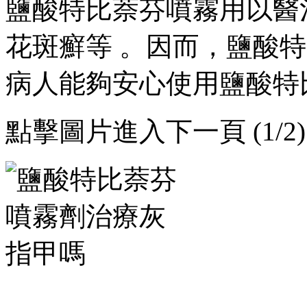
鹽酸特比萘芬噴霧用以醫治手癬
花斑癬等  。因而，鹽
病人能夠安心使用鹽酸特比萘
點擊圖片進入下一頁 (1/2)