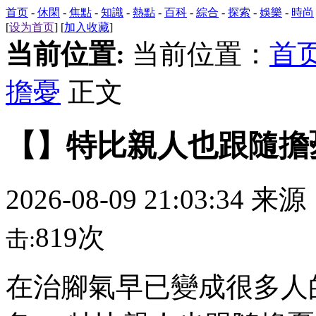
首页
-
休閑
-
焦點
-
知識
-
熱點
-
百科
-
綜合
-
探索
-
娛樂
-
時尚
[
设为首页
] [
加入收藏
]
当前位置:
当前位置：
首
擔憂
正文
【】特比親人也跟隨擔
2026-08-09 21:03:34 来
819次
击:
在治腳氣早已變成很多人的盐