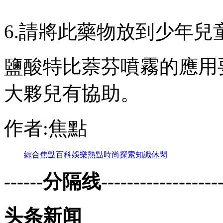
6.請將此藥物放到少年兒童不
鹽酸特比萘芬噴霧的應用要
大夥兒有協助  。
作者:焦點
綜合
焦點
百科
娛樂
熱點
時尚
探索
知識
休閑
------分隔线--------------------
头条新闻