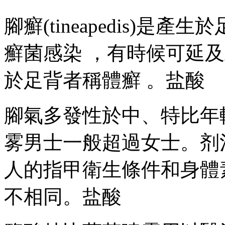
腳癬(tineapedis)是產
癬菌感染  ，有時候可延及
於足背者稱體癬  。盐酸
腳氣多發性於中、特比
年輕
雾男士一般超過女士。
人的指甲衛生條件和身體素
不相同。盐酸