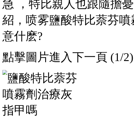
急 ，特比親人也跟隨擔憂
紹，喷雾鹽酸特比萘
意什麽?
點擊圖片進入下一頁 (1/2)