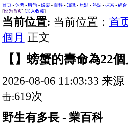
首页
-
休閑
-
時尚
-
娛樂
-
百科
-
知識
-
焦點
-
熱點
-
探索
-
綜合
[
设为首页
] [
加入收藏
]
当前位置:
当前位置：
首
個月
正文
【】螃蟹的壽命為22個
2026-08-06 11:03:33 来
619次
击:
野生有多長 - 業百科