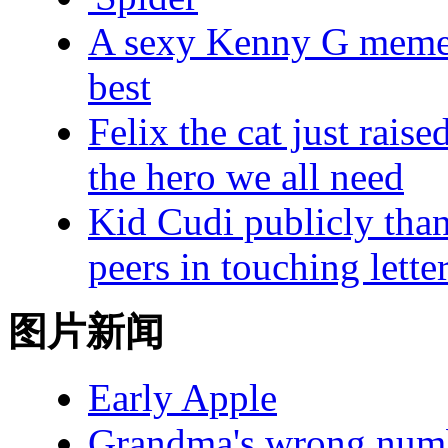
A sexy Kenny G meme w
best
Felix the cat just rais
the hero we all need
Kid Cudi publicly than
peers in touching lette
图片新闻
Early Apple
Grandma's wrong numb