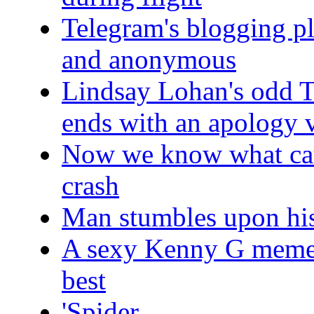
Telegram's blogging pl
and anonymous
Lindsay Lohan's odd T
ends with an apology 
Now we know what cau
crash
Man stumbles upon his
A sexy Kenny G meme w
best
'Spider