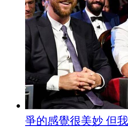
爭的感覺很美妙 但