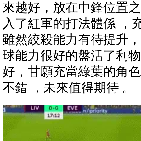
來越好，放在中鋒位置
入了紅軍的打法體係 
雖然絞殺能力有待提升，
球能力很好的盤活了利物浦
好，甘願充當綠葉的角
不錯 ，未來值得期待 。