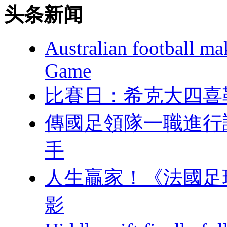
头条新闻
Australian football ma
Game
比賽日：希克大四
傳國足領隊一職進行調
手
人生贏家 ！《
影