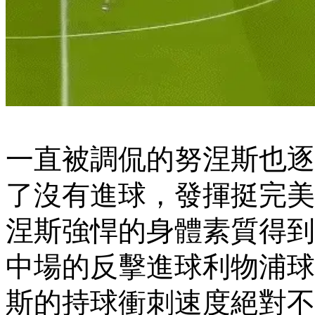
一直被調侃的努涅斯也逐漸
了沒有進球，發揮挺完美
涅斯強悍的身體素質得到了淋
中場的反擊進球利物浦球迷有
斯的持球衝刺速度絕對不亞