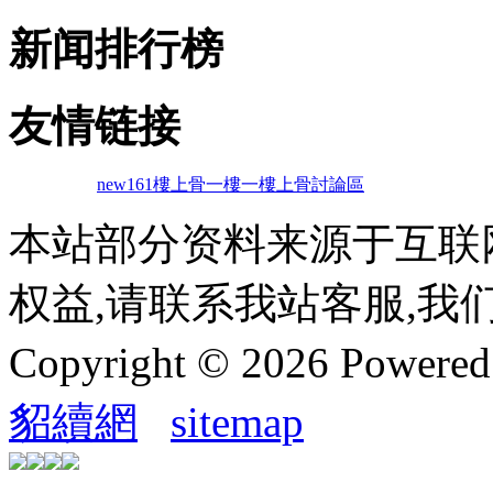
新闻排行榜
友情链接
new161
樓上骨
一樓一
樓上骨討論區
本站部分资料来源于互联
权益,请联系我站客服,我
Copyright © 2026 Powere
貂續網
sitemap