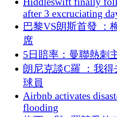
Hiddleswift finally fo
after 3 excruciating da
巴黎VS朗斯首發 
席
5日賠率：曼聯
朗尼克談C羅 ：我
球員
Airbnb activates disast
flooding