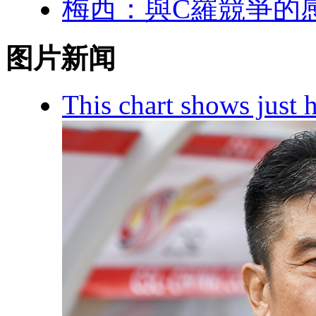
梅西：與C羅競
图片新闻
This chart shows just