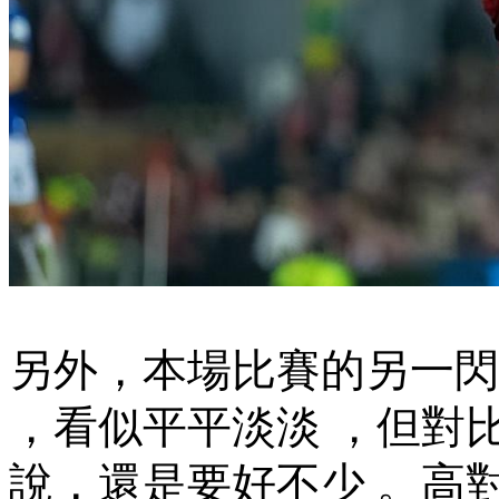
另外，本場比賽的另一
，看似平平淡淡 ，但
說，還是要好不少  。高