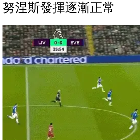
努涅斯發揮逐漸正常