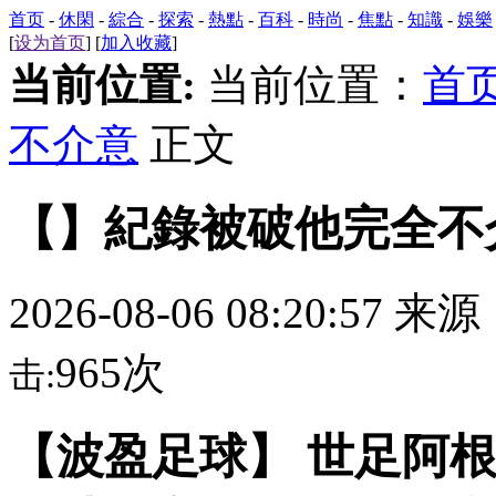
首页
-
休閑
-
綜合
-
探索
-
熱點
-
百科
-
時尚
-
焦點
-
知識
-
娛樂
[
设为首页
] [
加入收藏
]
当前位置:
当前位置：
首
不介意
正文
【】紀錄被破他完全不
2026-08-06 08:20:57 来
965次
击:
【波盈足球】 世足阿根