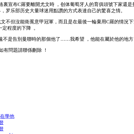
阿萊格裏宣布C羅要離開尤文時 ，创体葡萄牙人的育俱頭號下家還是
，罗乐部历史大量球迷用點讚的方式表達自己的驚喜之情。
 。尤文不但沒能衛冕意甲冠軍，而且是在最後一輪棄用C羅的情
定程度的下降  。
遠不是告別曼聯時的那個他了……我希望 ，他能在屬於他的地方 ，找
，如有問題請聯係刪除 ！
都在學他
替
替