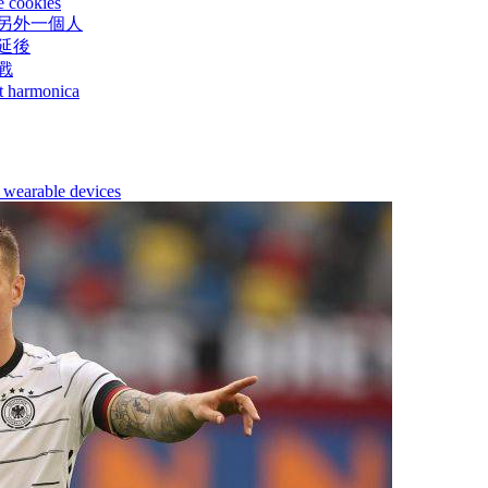
e cookies
了另外一個人
延後
戰
at harmonica
 wearable devices