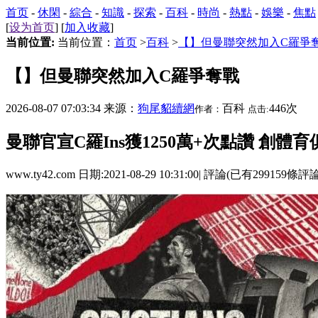
首页
-
休閑
-
綜合
-
知識
-
探索
-
百科
-
時尚
-
熱點
-
娛樂
-
焦點
[
设为首页
] [
加入收藏
]
当前位置:
当前位置：
首页
>
百科
>
【】但曼聯突然加入C羅爭
【】但曼聯突然加入C羅爭奪戰
2026-08-07 07:03:34 来源：
狗尾貂續網
百科
446次
作者：
点击:
曼聯官宣C羅Ins獲1250萬+次點讚 創體
www.ty42.com 日期:2021-08-29 10:31:00| 評論(已有299159條評