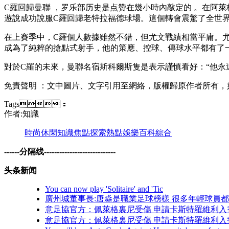
C羅回歸曼聯 ，罗乐部历史
是点赞在幾小時內敲定的 。在
遊說成功說服C羅回歸老特拉福德球場。這個轉會震驚了全世界
在上賽季中，C羅個人數據雖然不錯，但尤文戰績相當平庸
成為了純粹的搶點式射手，他的策應 、控球 、傳球水平都有了一
對於C羅的未來 ，曼聯名宿斯科爾斯隻是表示謹慎看好 ：“他永
免責聲明 ：文中圖片、文字引用至網絡 ，版權歸原作者所有
Tags：
作者:知識
時尚
休閑
知識
焦點
探索
熱點
娛樂
百科
綜合
------分隔线----------------------------
头条新闻
You can now play 'Solitaire' and 'Tic
廣州城董事長:唐淼是職業足球榜樣 很多年輕球員
意足協官方：佩萊格裏尼受傷 申請卡斯特羅維利入
意足協官方：佩萊格裏尼受傷 申請卡斯特羅維利入