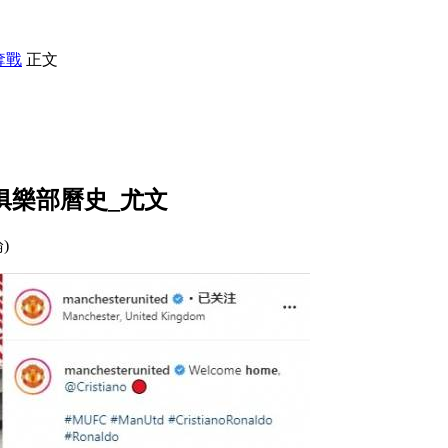
奪戰
正文
育俱樂部曆史_尤文
論)