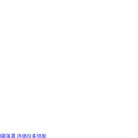
：J羅落選 誇德拉多領銜