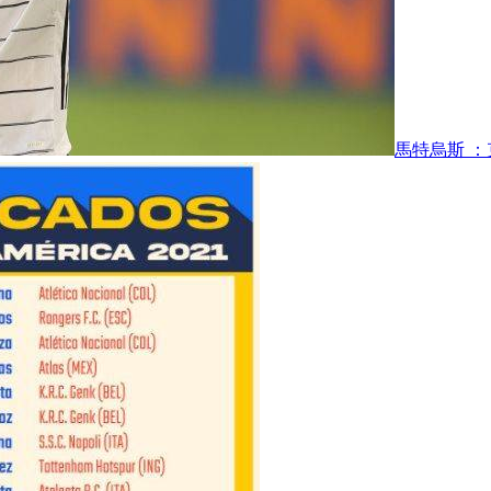
馬特烏斯 