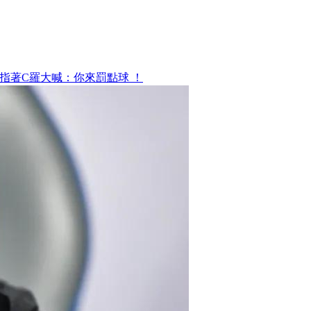
指著C羅大喊：你來罰點球 ！