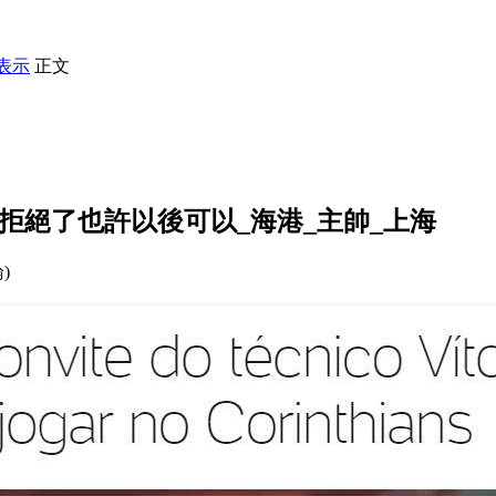
表示
正文
我拒絕了也許以後可以_海港_主帥_上海
論)