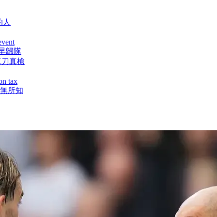
的人
event
盼早歸隊
真刀真槍
on tax
一無所知