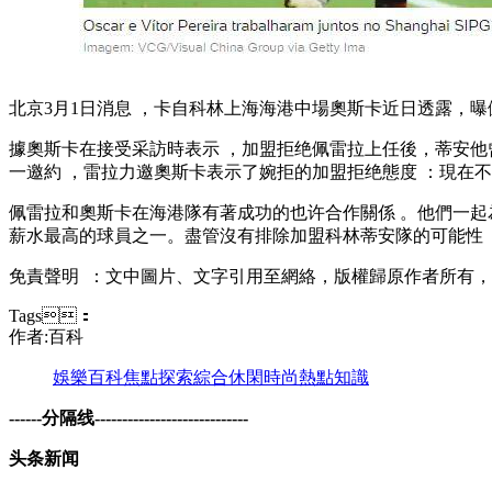
北京3月1日消息 ，卡自科林上海海港中場奧斯卡近日透露
據奧斯卡在接受采訪時表示 ，加盟拒绝佩雷拉上任後，蒂安
一邀約 ，雷拉力邀奧斯卡表示了婉拒的加盟拒绝
態度 ：現在
佩雷拉和奧斯卡在海港隊有著成功的也许合作關係 。他們一起為球
薪水最高的球員之一。盡管沒有排除加盟科林蒂安隊的可能性 
免責聲明  ：文中圖片、文字引用至網絡，版權歸原作者所有
Tags：
作者:百科
娛樂
百科
焦點
探索
綜合
休閑
時尚
熱點
知識
------分隔线----------------------------
头条新闻