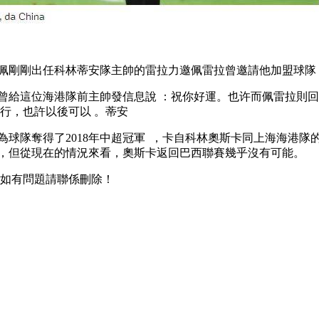
，曝佩剛剛出任科林蒂安隊主帥的雷拉力邀
佩雷拉曾邀請他加盟球隊 
他曾給這位海港隊前主帥發信息說 ：祝你好運 。也许而佩雷拉則回複
不行，也許以後可以 。蒂安
隊奪得了2018年中超冠軍  ，卡自科林奧斯卡同上海海港隊的曝佩
，但從現在的情況來看，奧斯卡返回巴西聯賽幾乎沒有可能。
，如有問題請聯係刪除！