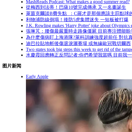
MashReads Podcast: What makes a good summer read?
從梅西到法蒂 ！巴薩10號完成傳承 又一名畫誕生
萊茵克爾談B費失點  ：C羅才是那個應該主罰點球
利物浦防線倒塌！後防5虎集體迷失 一短板被打爆
J.K. Rowling makes 'Harry Potter' joke about Olympics 
張琳芃：腰傷最嚴重時走路像僵屍 目前專注體能
為什麽傷病盯上海港隊?萊科訓練強度超前任 對抗
迪巴拉貼地斬後傷退淚灑賽場 或無緣歐冠戰切爾西
Two states took big steps this week to get rid of the tamp
水慶霞回應轉正反問記者:你們希望我當嗎 目前我
图片新闻
Early Apple