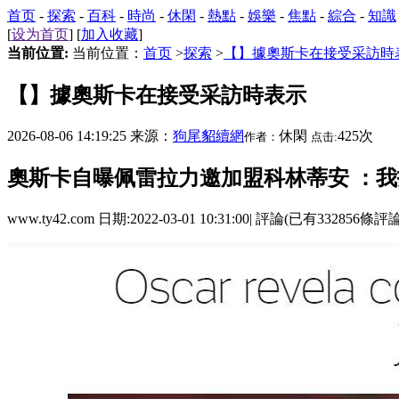
首页
-
探索
-
百科
-
時尚
-
休閑
-
熱點
-
娛樂
-
焦點
-
綜合
-
知識
[
设为首页
] [
加入收藏
]
当前位置:
当前位置：
首页
>
探索
>
【】據奧斯卡在接受采訪時
【】據奧斯卡在接受采訪時表示
2026-08-06 14:19:25 来源：
狗尾貂續網
休閑
425次
作者：
点击:
奧斯卡自曝佩雷拉力邀加盟科林蒂安 ：
www.ty42.com 日期:2022-03-01 10:31:00| 評論(已有332856條評