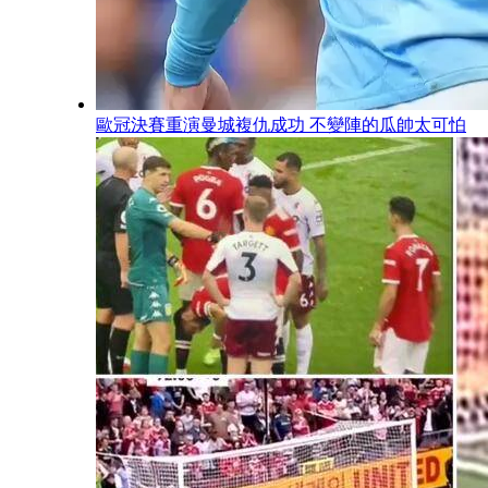
歐冠決賽重演曼城複仇成功 不變陣的瓜帥太可怕