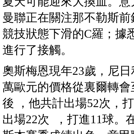
夏天可能迎來大換血。意
曼聯正在關注那不勒斯前鋒奧
競技狀態下滑的C羅；據悉
進行了接觸。
奧斯梅恩現年23歲，尼日利亞
萬歐元的價格從裏爾轉會至那
後 ，他共計出場52次 
出場22次  ，打進11球