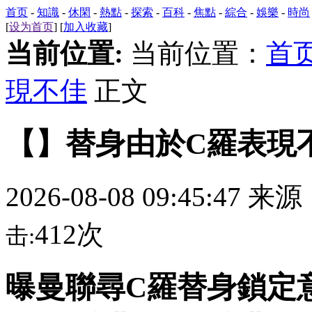
首页
-
知識
-
休閑
-
熱點
-
探索
-
百科
-
焦點
-
綜合
-
娛樂
-
時尚
[
设为首页
] [
加入收藏
]
当前位置:
当前位置：
首
現不佳
正文
【】替身由於C羅表現
2026-08-08 09:45:47 来
412次
击:
曝曼聯尋C羅替身鎖定意