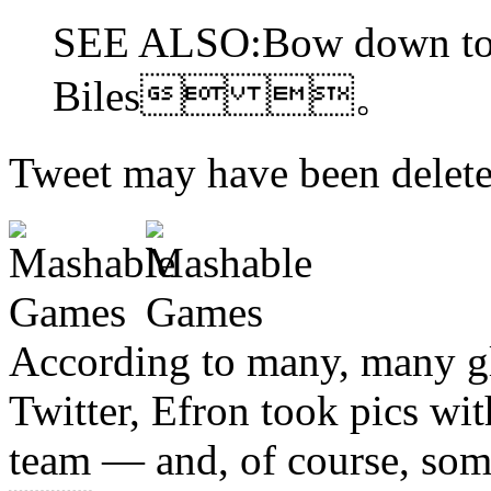
SEE ALSO:Bow down to
Biles 。
Tweet may have been de
According to many, many gl
Twitter, Efron took pics wi
team — and, of course, so