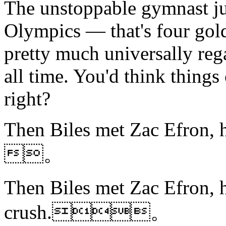
The unstoppable gymnast jus
Olympics — that's four gol
pretty much universally reg
all time. You'd think things 
right?
Then Biles met Zac Efron,
。
Then Biles met Zac Efron, 
crush.。