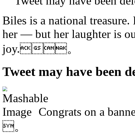
Tweet may have been
Biles is a national treasure
her — but her laughter is ou
joy.。
Tweet may have bee
Congrats on a ban
。