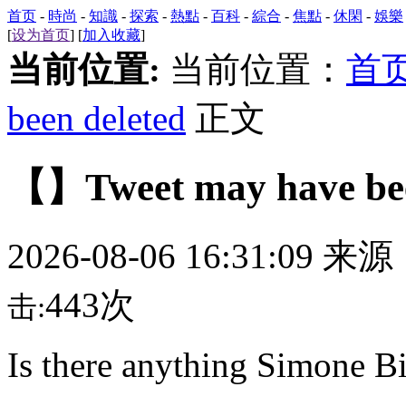
首页
-
時尚
-
知識
-
探索
-
熱點
-
百科
-
綜合
-
焦點
-
休閑
-
娛樂
[
设为首页
] [
加入收藏
]
当前位置:
当前位置：
首
been deleted
正文
【】Tweet may have bee
2026-08-06 16:31:09 来
443次
击:
Is there anything Simone Bi