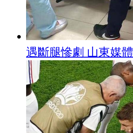
遇斷腿慘劇 山東媒體