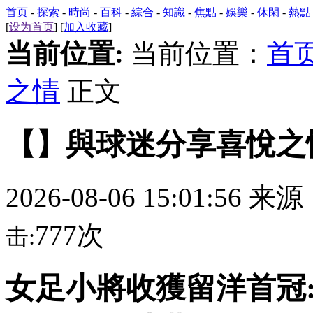
首页
-
探索
-
時尚
-
百科
-
綜合
-
知識
-
焦點
-
娛樂
-
休閑
-
熱點
[
设为首页
] [
加入收藏
]
当前位置:
当前位置：
首
之情
正文
【】與球迷分享喜悅之
2026-08-06 15:01:56 来
777次
击:
女足小將收獲留洋首冠